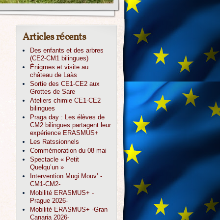
Articles récents
Des enfants et des arbres
(CE2-CM1 bilingues)
Énigmes et visite au
château de Laàs
Sortie des CE1-CE2 aux
Grottes de Sare
Ateliers chimie CE1-CE2
bilingues
Praga day : Les élèves de
CM2 bilingues partagent leur
expérience ERASMUS+
Les Ratssionnels
Commémoration du 08 mai
Spectacle « Petit
Quelqu’un »
Intervention Mugi Mouv’ -
CM1-CM2-
Mobilité ERASMUS+ -
Prague 2026-
Mobilité ERASMUS+ -Gran
Canaria 2026-