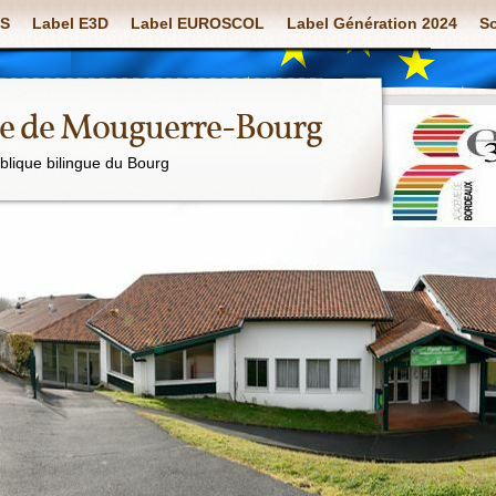
S
Label E3D
Label EUROSCOL
Label Génération 2024
So
ue de Mouguerre-Bourg
ublique bilingue du Bourg