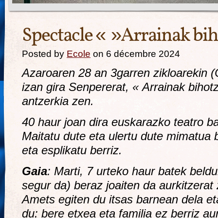
Spectacle « »Arrainak bi
Posted by
Ecole
on 6 décembre 2024
Azaroaren 28 an 3garren zikloarekin 
izan gira Senpererat, « Arrainak bihotz
antzerkia zen.
40 haur joan dira euskarazko teatro ba
Maitatu dute eta ulertu dute mimatua 
eta esplikatu berriz.
Gaia
: Marti, 7 urteko haur batek beldu
segur da) beraz joaiten da aurkitzerat
Amets egiten du itsas barnean dela e
du: bere etxea eta familia ez berriz au