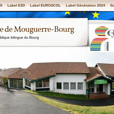
S
Label E3D
Label EUROSCOL
Label Génération 2024
So
ue de Mouguerre-Bourg
ublique bilingue du Bourg