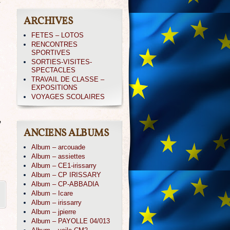
r
ARCHIVES
FETES – LOTOS
RENCONTRES
SPORTIVES
SORTIES-VISITES-
SPECTACLES
TRAVAIL DE CLASSE –
EXPOSITIONS
VOYAGES SCOLAIRES
e
ANCIENS ALBUMS
Album – arcouade
Album – assiettes
Album – CE1-irissarry
Album – CP IRISSARY
Album – CP-ABBADIA
Album – Icare
Album – irissarry
Album – jpierre
Album – PAYOLLE 04/013