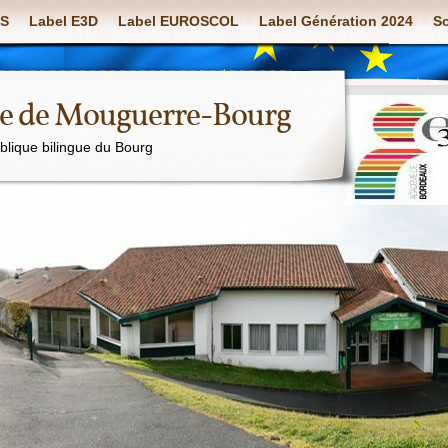
S
Label E3D
Label EUROSCOL
Label Génération 2024
So
ue de Mouguerre-Bourg
ublique bilingue du Bourg