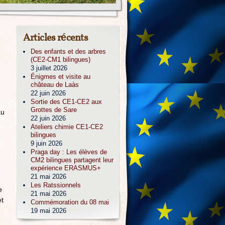
Articles récents
Des enfants et des arbres
(CE2-CM1 bilingues)
3 juillet 2026
Énigmes et visite au
château de Laàs
22 juin 2026
Sortie des CE1-CE2 aux
Grottes de Sare
au
22 juin 2026
Ateliers chimie CE1-CE2
bilingues
9 juin 2026
Praga day : Les élèves de
CM2 bilingues partagent leur
expérience ERASMUS+
21 mai 2026
Les Ratssionnels
e
21 mai 2026
et
Commémoration du 08 mai
19 mai 2026