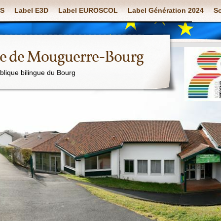
S
Label E3D
Label EUROSCOL
Label Génération 2024
So
ue de Mouguerre-Bourg
ublique bilingue du Bourg