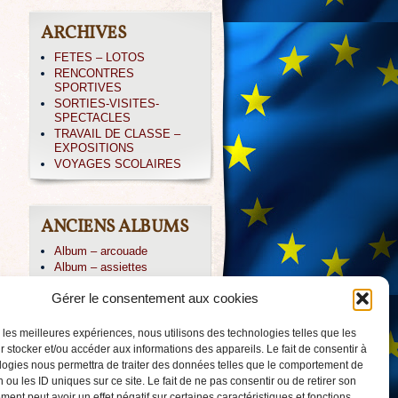
ARCHIVES
FETES – LOTOS
RENCONTRES
SPORTIVES
SORTIES-VISITES-
SPECTACLES
TRAVAIL DE CLASSE –
EXPOSITIONS
VOYAGES SCOLAIRES
ANCIENS ALBUMS
Album – arcouade
Album – assiettes
Album – CE1-irissarry
Gérer le consentement aux cookies
Album – CP IRISSARY
Album – CP-ABBADIA
Album – Icare
r les meilleures expériences, nous utilisons des technologies telles que les
Album – irissarry
 stocker et/ou accéder aux informations des appareils. Le fait de consentir à
Album – jpierre
logies nous permettra de traiter des données telles que le comportement de
Album – PAYOLLE 04/013
 ou les ID uniques sur ce site. Le fait de ne pas consentir ou de retirer son
Album – voile-CM2
ent peut avoir un effet négatif sur certaines caractéristiques et fonctions.