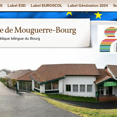
S
Label E3D
Label EUROSCOL
Label Génération 2024
So
ue de Mouguerre-Bourg
ublique bilingue du Bourg