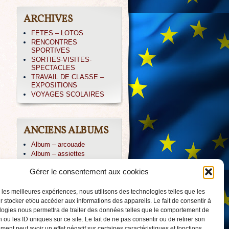
ARCHIVES
FETES – LOTOS
RENCONTRES
SPORTIVES
SORTIES-VISITES-
SPECTACLES
TRAVAIL DE CLASSE –
EXPOSITIONS
VOYAGES SCOLAIRES
ANCIENS ALBUMS
Album – arcouade
Album – assiettes
Album – CE1-irissarry
Gérer le consentement aux cookies
Album – CP IRISSARY
Album – CP-ABBADIA
Album – Icare
r les meilleures expériences, nous utilisons des technologies telles que les
Album – irissarry
 stocker et/ou accéder aux informations des appareils. Le fait de consentir à
Album – jpierre
logies nous permettra de traiter des données telles que le comportement de
Album – PAYOLLE 04/013
 ou les ID uniques sur ce site. Le fait de ne pas consentir ou de retirer son
Album – voile-CM2
ent peut avoir un effet négatif sur certaines caractéristiques et fonctions.