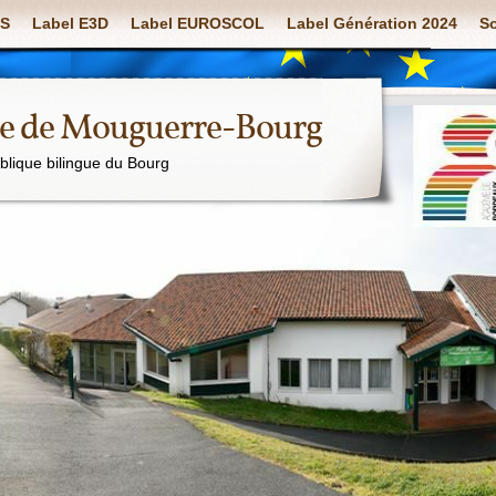
S
Label E3D
Label EUROSCOL
Label Génération 2024
So
ue de Mouguerre-Bourg
ublique bilingue du Bourg