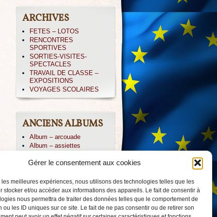
ARCHIVES
FETES – LOTOS
RENCONTRES
SPORTIVES
SORTIES-VISITES-
SPECTACLES
TRAVAIL DE CLASSE –
EXPOSITIONS
VOYAGES SCOLAIRES
ANCIENS ALBUMS
Album – arcouade
Album – assiettes
Album – CE1-irissarry
Gérer le consentement aux cookies
Album – CP IRISSARY
Album – CP-ABBADIA
Album – Icare
r les meilleures expériences, nous utilisons des technologies telles que les
Album – irissarry
 stocker et/ou accéder aux informations des appareils. Le fait de consentir à
Album – jpierre
logies nous permettra de traiter des données telles que le comportement de
Album – PAYOLLE 04/013
 ou les ID uniques sur ce site. Le fait de ne pas consentir ou de retirer son
Album – voile-CM2
ent peut avoir un effet négatif sur certaines caractéristiques et fonctions.