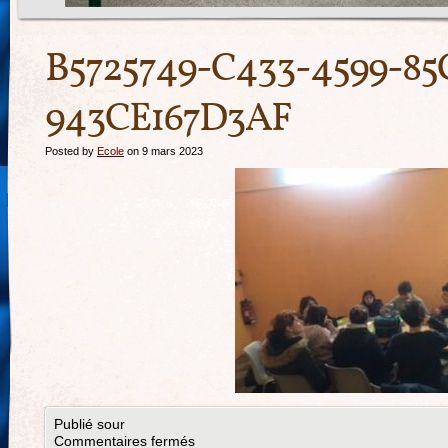
B5725749-C433-4599-85
943CE167D3AF
Posted by
Ecole
on 9 mars 2023
Publié sour
Commentaires fermés