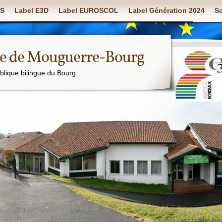
S
Label E3D
Label EUROSCOL
Label Génération 2024
So
ue de Mouguerre-Bourg
ublique bilingue du Bourg