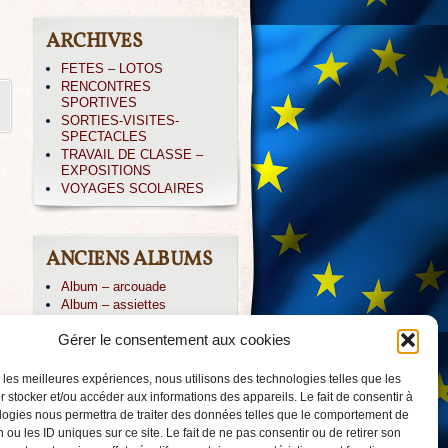
ARCHIVES
FETES – LOTOS
RENCONTRES
SPORTIVES
SORTIES-VISITES-
SPECTACLES
TRAVAIL DE CLASSE –
EXPOSITIONS
VOYAGES SCOLAIRES
ANCIENS ALBUMS
Album – arcouade
Album – assiettes
Album – CE1-irissarry
Gérer le consentement aux cookies
Album – CP IRISSARY
Album – CP-ABBADIA
Album – Icare
r les meilleures expériences, nous utilisons des technologies telles que les
Album – irissarry
 stocker et/ou accéder aux informations des appareils. Le fait de consentir à
Album – jpierre
logies nous permettra de traiter des données telles que le comportement de
Album – PAYOLLE 04/013
 ou les ID uniques sur ce site. Le fait de ne pas consentir ou de retirer son