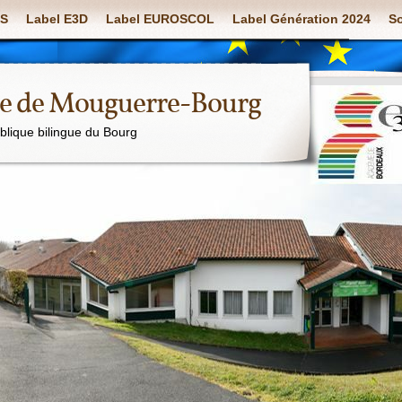
S
Label E3D
Label EUROSCOL
Label Génération 2024
So
ue de Mouguerre-Bourg
ublique bilingue du Bourg