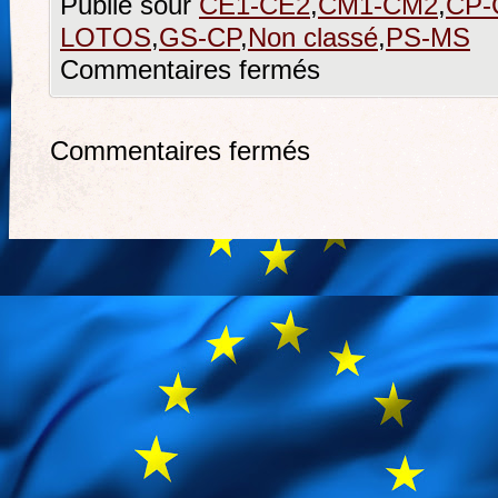
Publié sour
CE1-CE2
,
CM1-CM2
,
CP-
LOTOS
,
GS-CP
,
Non classé
,
PS-MS
Commentaires fermés
Commentaires fermés