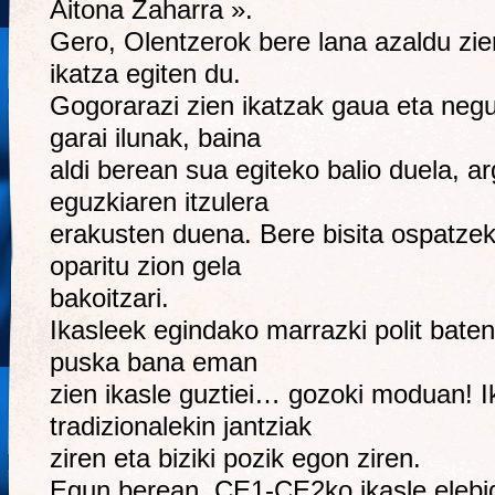
Aitona Zaharra ».
Gero, Olentzerok bere lana azaldu zien
ikatza egiten du.
Gogorarazi zien ikatzak gaua eta negua
garai ilunak, baina
aldi berean sua egiteko balio duela, ar
eguzkiaren itzulera
erakusten duena. Bere bisita ospatzek
oparitu zion gela
bakoitzari.
Ikasleek egindako marrazki polit baten
puska bana eman
zien ikasle guztiei… gozoki moduan! Ik
tradizionalekin jantziak
ziren eta biziki pozik egon ziren.
Egun berean, CE1-CE2ko ikasle elebi