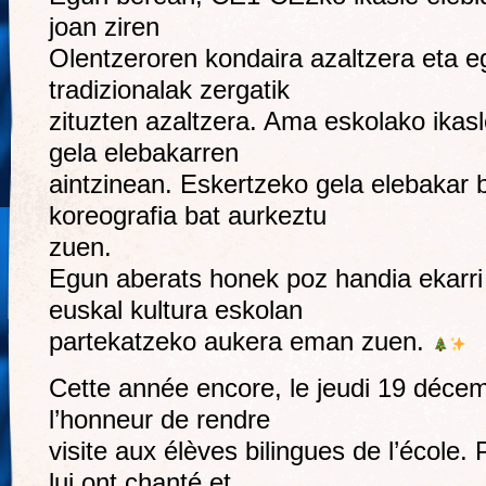
joan ziren
Olentzeroren kondaira azaltzera eta eg
tradizionalak zergatik
zituzten azaltzera. Ama eskolako ikas
gela elebakarren
aintzinean. Eskertzeko gela elebakar 
koreografia bat aurkeztu
zuen.
Egun aberats honek poz handia ekarri z
euskal kultura eskolan
partekatzeko aukera eman zuen.
Cette année encore, le jeudi 19 décem
l’honneur de rendre
visite aux élèves bilingues de l’école. P
lui ont chanté et