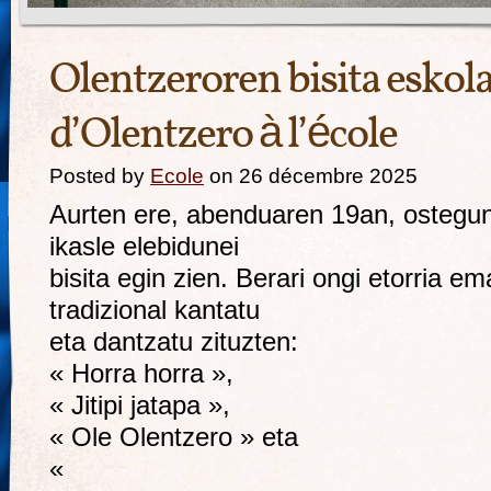
Olentzeroren bisita eskola
d’Olentzero à l’école
Posted by
Ecole
on 26 décembre 2025
Aurten ere, abenduaren 19an, ostegu
ikasle elebidunei
bisita egin zien. Berari ongi etorria e
tradizional kantatu
eta dantzatu zituzten:
« Horra horra »,
« Jitipi jatapa »,
« Ole Olentzero » eta
«