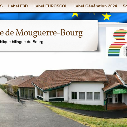
S
Label E3D
Label EUROSCOL
Label Génération 2024
So
ue de Mouguerre-Bourg
ublique bilingue du Bourg