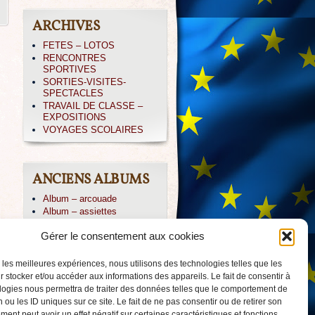
ARCHIVES
FETES – LOTOS
RENCONTRES
SPORTIVES
SORTIES-VISITES-
SPECTACLES
TRAVAIL DE CLASSE –
EXPOSITIONS
VOYAGES SCOLAIRES
ANCIENS ALBUMS
Album – arcouade
Album – assiettes
Album – CE1-irissarry
Gérer le consentement aux cookies
Album – CP IRISSARY
Album – CP-ABBADIA
Album – Icare
r les meilleures expériences, nous utilisons des technologies telles que les
Album – irissarry
 stocker et/ou accéder aux informations des appareils. Le fait de consentir à
Album – jpierre
logies nous permettra de traiter des données telles que le comportement de
Album – PAYOLLE 04/013
 ou les ID uniques sur ce site. Le fait de ne pas consentir ou de retirer son
Album – voile-CM2
ent peut avoir un effet négatif sur certaines caractéristiques et fonctions.