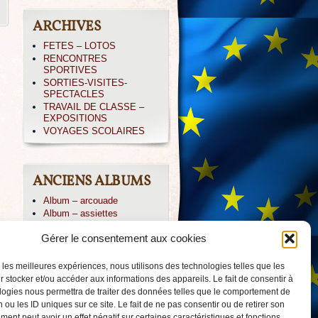
ARCHIVES
FETES – LOTOS
RENCONTRES
SPORTIVES
SORTIES-VISITES-
SPECTACLES
TRAVAIL DE CLASSE –
EXPOSITIONS
VOYAGES SCOLAIRES
ANCIENS ALBUMS
Album – arcouade
Album – assiettes
Album – CE1-irissarry
Gérer le consentement aux cookies
Album – CP IRISSARY
Album – CP-ABBADIA
Album – Icare
r les meilleures expériences, nous utilisons des technologies telles que les
Album – irissarry
 stocker et/ou accéder aux informations des appareils. Le fait de consentir à
Album – jpierre
logies nous permettra de traiter des données telles que le comportement de
Album – PAYOLLE 04/013
 ou les ID uniques sur ce site. Le fait de ne pas consentir ou de retirer son
Album – voile-CM2
ent peut avoir un effet négatif sur certaines caractéristiques et fonctions.