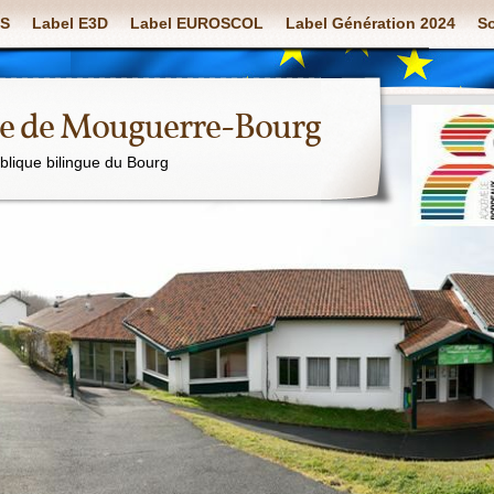
S
Label E3D
Label EUROSCOL
Label Génération 2024
So
ue de Mouguerre-Bourg
ublique bilingue du Bourg