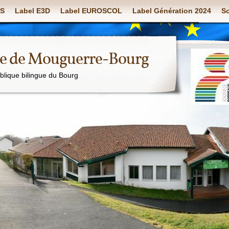
S
Label E3D
Label EUROSCOL
Label Génération 2024
So
ue de Mouguerre-Bourg
ublique bilingue du Bourg