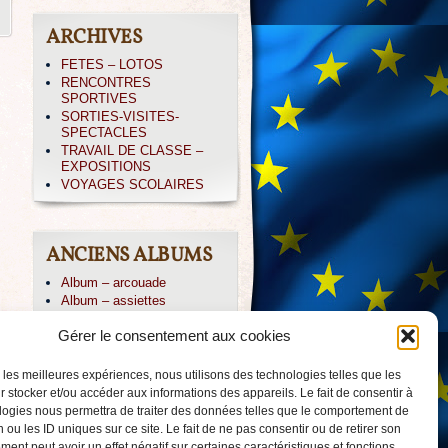
ARCHIVES
FETES – LOTOS
RENCONTRES
SPORTIVES
SORTIES-VISITES-
SPECTACLES
TRAVAIL DE CLASSE –
EXPOSITIONS
VOYAGES SCOLAIRES
ANCIENS ALBUMS
Album – arcouade
Album – assiettes
Album – CE1-irissarry
Gérer le consentement aux cookies
Album – CP IRISSARY
Album – CP-ABBADIA
Album – Icare
r les meilleures expériences, nous utilisons des technologies telles que les
Album – irissarry
 stocker et/ou accéder aux informations des appareils. Le fait de consentir à
Album – jpierre
logies nous permettra de traiter des données telles que le comportement de
Album – PAYOLLE 04/013
 ou les ID uniques sur ce site. Le fait de ne pas consentir ou de retirer son
Album – voile-CM2
ent peut avoir un effet négatif sur certaines caractéristiques et fonctions.