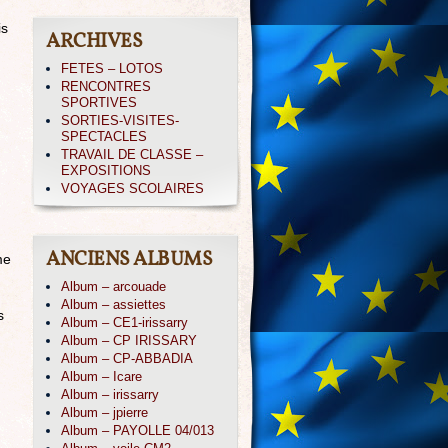
is
ARCHIVES
FETES – LOTOS
RENCONTRES
SPORTIVES
SORTIES-VISITES-
SPECTACLES
TRAVAIL DE CLASSE –
EXPOSITIONS
VOYAGES SCOLAIRES
ANCIENS ALBUMS
me
Album – arcouade
Album – assiettes
s
Album – CE1-irissarry
Album – CP IRISSARY
Album – CP-ABBADIA
Album – Icare
Album – irissarry
Album – jpierre
Album – PAYOLLE 04/013