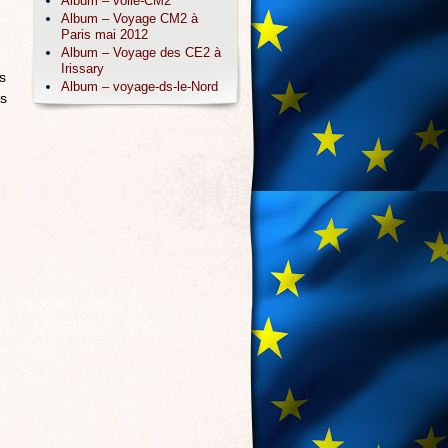
Album – voile-CM2
Album – Voyage CM2 à
Paris mai 2012
Album – Voyage des CE2 à
Irissary
s
Album – voyage-ds-le-Nord
us