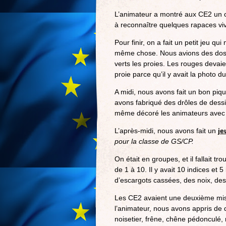
L’animateur a montré aux CE2 un c
à reconnaître quelques rapaces v
Pour finir, on a fait un petit jeu 
même chose. Nous avions des dossa
verts les proies. Les rouges devaien
proie parce qu’il y avait la photo 
A midi, nous avons fait un bon piqu
avons fabriqué des drôles de dessi
même décoré les animateurs avec de
L’après-midi, nous avons fait un
je
pour la classe de GS/CP.
On était en groupes, et il fallait 
de 1 à 10. Il y avait 10 indices et 5
d’escargots cassées, des noix, d
Les CE2 avaient une deuxième missi
l’animateur, nous avons appris de 
noisetier, frêne, chêne pédonculé, 