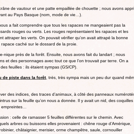
râne de vautour et une patte empaillée de chouette ; nous avons appr
ivant au Pays Basque (nom, mode de vie…).
qui nous a fait comprendre que tous les rapaces ne mangeaient pas la
rds rouges ou verts. Les rouges représentaient les rapaces et les
t attraper les verts. On pouvait vérifier qu’on avait attrapé la bonne
du rapace caché sur le dossard de la proie.
e-nique près de la forêt. Ensuite, nous avons fait du landart ; nous
ns et des personnages avec tout ce que l’on trouvait par terre. On a
s feuilles : ils étaient sympas (GS/CP).
u de piste dans la forêt
, très, très sympa mais un peu dur quand mê
trouver des indices, des traces d’animaux, à côté des panneaux numéroté
 intrus sur la feuille qu’on nous a donnée. Il y avait un nid, des coquilles
es empreintes…
on : celle de ramasser 5 feuilles différentes sur le chemin. Avec
quels arbres ou buissons elles provenaient : chêne rouge d’Amérique,
robinier, châtaignier, merisier, orme champêtre, saule, cornouiller