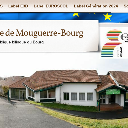
S
Label E3D
Label EUROSCOL
Label Génération 2024
So
ue de Mouguerre-Bourg
ublique bilingue du Bourg