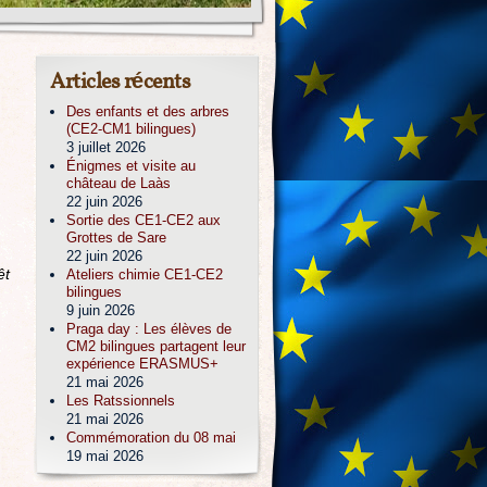
Articles récents
Des enfants et des arbres
(CE2-CM1 bilingues)
3 juillet 2026
Énigmes et visite au
château de Laàs
22 juin 2026
Sortie des CE1-CE2 aux
Grottes de Sare
22 juin 2026
êt
Ateliers chimie CE1-CE2
bilingues
9 juin 2026
Praga day : Les élèves de
CM2 bilingues partagent leur
.
expérience ERASMUS+
21 mai 2026
Les Ratssionnels
21 mai 2026
Commémoration du 08 mai
19 mai 2026