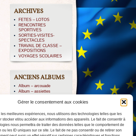
ARCHIVES
FETES – LOTOS
RENCONTRES
SPORTIVES
SORTIES-VISITES-
SPECTACLES
TRAVAIL DE CLASSE –
EXPOSITIONS
VOYAGES SCOLAIRES
ANCIENS ALBUMS
Album – arcouade
Album – assiettes
Album – CE1-irissarry
Gérer le consentement aux cookies
Album – CP IRISSARY
Album – CP-ABBADIA
Album – Icare
r les meilleures expériences, nous utilisons des technologies telles que les
Album – irissarry
 stocker et/ou accéder aux informations des appareils. Le fait de consentir à
Album – jpierre
logies nous permettra de traiter des données telles que le comportement de
Album – PAYOLLE 04/013
 ou les ID uniques sur ce site. Le fait de ne pas consentir ou de retirer son
Album – voile-CM2
ent peut avoir un effet négatif sur certaines caractéristiques et fonctions.