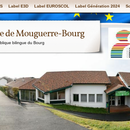
S
Label E3D
Label EUROSCOL
Label Génération 2024
So
ue de Mouguerre-Bourg
ublique bilingue du Bourg