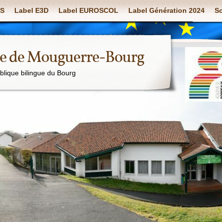
S
Label E3D
Label EUROSCOL
Label Génération 2024
So
ue de Mouguerre-Bourg
ublique bilingue du Bourg