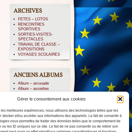
ARCHIVES
FETES – LOTOS
RENCONTRES
SPORTIVES
SORTIES-VISITES-
SPECTACLES
TRAVAIL DE CLASSE –
EXPOSITIONS
VOYAGES SCOLAIRES
ANCIENS ALBUMS
Album – arcouade
Album – assiettes
Album – CE1-irissarry
Gérer le consentement aux cookies
Album – CP IRISSARY
Album – CP-ABBADIA
Album – Icare
r les meilleures expériences, nous utilisons des technologies telles que les
Album – irissarry
 stocker et/ou accéder aux informations des appareils. Le fait de consentir à
Album – jpierre
logies nous permettra de traiter des données telles que le comportement de
Album – PAYOLLE 04/013
 ou les ID uniques sur ce site. Le fait de ne pas consentir ou de retirer son
Album – voile-CM2
ent peut avoir un effet négatif sur certaines caractéristiques et fonctions.