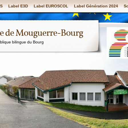
S
Label E3D
Label EUROSCOL
Label Génération 2024
So
ue de Mouguerre-Bourg
ublique bilingue du Bourg