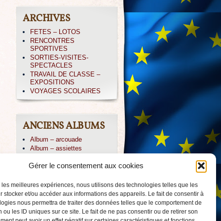
ARCHIVES
FETES – LOTOS
RENCONTRES
SPORTIVES
SORTIES-VISITES-
SPECTACLES
TRAVAIL DE CLASSE –
EXPOSITIONS
VOYAGES SCOLAIRES
ANCIENS ALBUMS
Album – arcouade
Album – assiettes
Album – CE1-irissarry
Gérer le consentement aux cookies
Album – CP IRISSARY
Album – CP-ABBADIA
Album – Icare
r les meilleures expériences, nous utilisons des technologies telles que les
Album – irissarry
 stocker et/ou accéder aux informations des appareils. Le fait de consentir à
Album – jpierre
logies nous permettra de traiter des données telles que le comportement de
Album – PAYOLLE 04/013
 ou les ID uniques sur ce site. Le fait de ne pas consentir ou de retirer son
Album – voile-CM2
ent peut avoir un effet négatif sur certaines caractéristiques et fonctions.