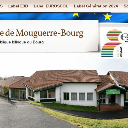
S
Label E3D
Label EUROSCOL
Label Génération 2024
So
ue de Mouguerre-Bourg
ublique bilingue du Bourg