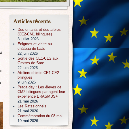
Articles récents
Des enfants et des arbres
(CE2-CM1 bilingues)
3 juillet 2026
Énigmes et visite au
château de Laàs
 à
22 juin 2026
Sortie des CE1-CE2 aux
Grottes de Sare
22 juin 2026
es
Ateliers chimie CE1-CE2
bilingues
9 juin 2026
n
Praga day : Les élèves de
CM2 bilingues partagent leur
expérience ERASMUS+
21 mai 2026
Les Ratssionnels
21 mai 2026
Commémoration du 08 mai
19 mai 2026