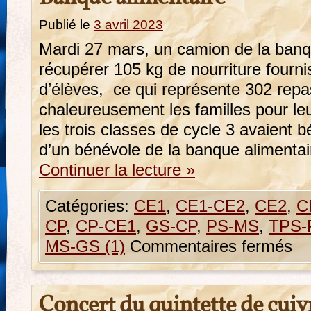
Publié le
3 avril 2023
Mardi 27 mars, un camion de la banq
récupérer 105 kg de nourriture fourni
d’élèves, ce qui représente 302 rep
chaleureusement les familles pour l
les trois classes de cycle 3 avaient bé
d’un bénévole de la banque alimentai
Continuer la lecture
»
Catégories:
CE1
,
CE1-CE2
,
CE2
,
C
CP
,
CP-CE1
,
GS-CP
,
PS-MS
,
TPS-
MS-GS (1)
Commentaires fermés
Concert du quintette de cuiv