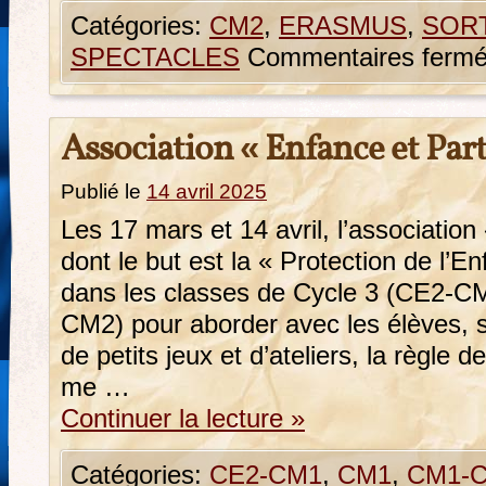
Catégories:
CM2
,
ERASMUS
,
SORT
SPECTACLES
Commentaires ferm
Association « Enfance et Par
Publié le
14 avril 2025
Les 17 mars et 14 avril, l’associatio
dont le but est la « Protection de l’E
dans les classes de Cycle 3 (CE2-
CM2) pour aborder avec les élèves, 
de petits jeux et d’ateliers, la règle d
me …
Continuer la lecture
»
Catégories:
CE2-CM1
,
CM1
,
CM1-