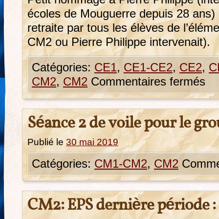
écoles de Mouguerre depuis 28 ans) 
retraite par tous les élèves de l’élé
CM2 ou Pierre Philippe intervenait).
Catégories:
CE1
,
CE1-CE2
,
CE2
,
C
CM2
,
CM2
Commentaires fermés
Séance 2 de voile pour le gr
Publié le
30 mai 2019
Catégories:
CM1-CM2
,
CM2
Commen
CM2: EPS dernière période : v