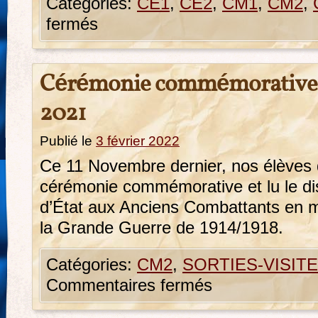
Catégories:
CE1
,
CE2
,
CM1
,
CM2
,
fermés
Cérémonie commémorative 
2021
Publié le
3 février 2022
Ce 11 Novembre dernier, nos élèves 
cérémonie commémorative et lu le dis
d’État aux Anciens Combattants en 
la Grande Guerre de 1914/1918.
Catégories:
CM2
,
SORTIES-VISIT
Commentaires fermés