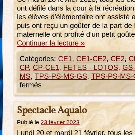
ont défilé dans la cour à la récréatio
les élèves d’élémentaire ont assisté
puis ont reçu un goûter de la part de 
maternelle ont profité d’un petit goût
Continuer la lecture
»
Catégories:
CE1
,
CE1-CE2
,
CE2
,
C
CP
,
CP-CE1
,
FETES - LOTOS
,
GS
MS
,
TPS-PS-MS-GS
,
TPS-PS-MS-G
fermés
Spectacle Aqualo
Publié le
23 février 2023
Lundi 20 et mardi 21 février, tous les