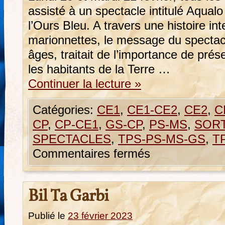
assisté à un spectacle intitulé Aqual
l’Ours Bleu. A travers une histoire in
marionnettes, le message du spectac
âges, traitait de l’importance de prés
les habitants de la Terre …
Continuer la lecture
»
Catégories:
CE1
,
CE1-CE2
,
CE2
,
C
CP
,
CP-CE1
,
GS-CP
,
PS-MS
,
SORT
SPECTACLES
,
TPS-PS-MS-GS
,
T
Commentaires fermés
Bil Ta Garbi
Publié le
23 février 2023