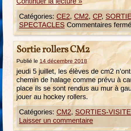
Continuer la lecture
»
Catégories:
CE2
,
CM2
,
CP
,
SORTIE
SPECTACLES
Commentaires ferm
Sortie rollers CM2
Publié le
14 décembre 2018
jeudi 5 juillet, les élèves de cm2 n’on
chemin de halage comme prévu à caus
place ils se sont rendus au mur à ga
jouer au hockey rollers.
Catégories:
CM2
,
SORTIES-VISIT
Laisser un commentaire